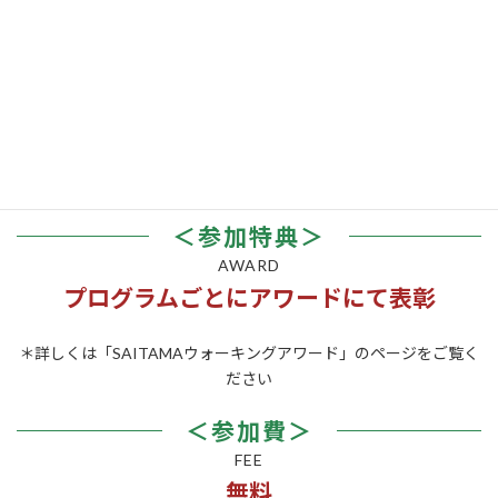
＜参加対象者＞
WHO
どなたでも参加可能
＊アプリウォークについては、日本ウオーキング協会「J-
Walking」アプリを利用します。
＜参加特典＞
AWARD
プログラムごとにアワードにて表彰
＊詳しくは「SAITAMAウォーキングアワード」のページをご覧く
ださい
＜参加費＞
FEE
無料